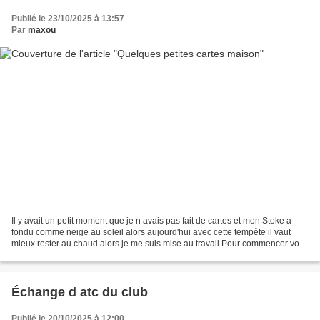
Publié le 23/10/2025 à 13:57
Par
maxou
Il y avait un petit moment que je n avais pas fait de cartes et mon Stoke a
fondu comme neige au soleil alors aujourd'hui avec cette tempête il vaut
mieux rester au chaud alors je me suis mise au travail Pour commencer voici
une carte offerte à mon amie...
Échange d atc du club
Publié le 20/10/2025 à 12:00