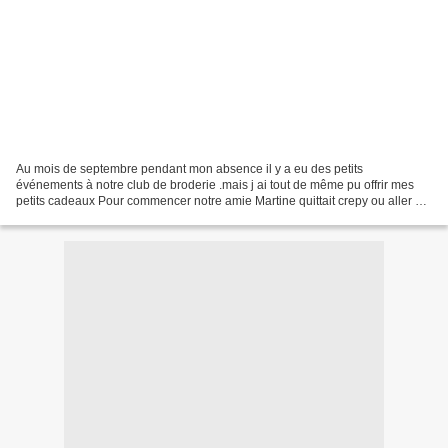
Au mois de septembre pendant mon absence il y a eu des petits
événements à notre club de broderie .mais j ai tout de même pu offrir mes
petits cadeaux Pour commencer notre amie Martine quittait crepy ou aller s
installer dans le sud nous lui avons tous...