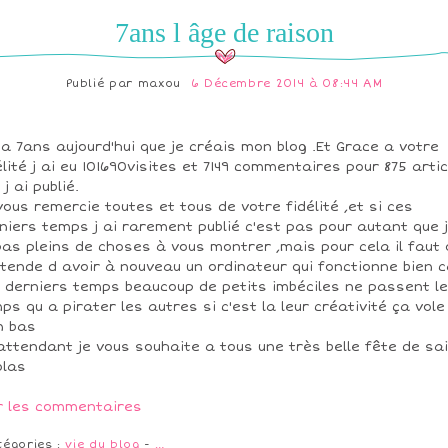
7ans l âge de raison
Publié par
maxou
6 Décembre 2014 à 08:44 AM
y a 7ans aujourd'hui que je créais mon blog .Et Grace a votre
élité j ai eu 101690visites et 7149 commentaires pour 875 arti
 j ai publié.
vous remercie toutes et tous de votre fidélité ,et si ces
niers temps j ai rarement publié c'est pas pour autant que 
pas pleins de choses à vous montrer ,mais pour cela il faut
ttende d avoir à nouveau un ordinateur qui fonctionne bien c
 derniers temps beaucoup de petits imbéciles ne passent le
ps qu a pirater les autres si c'est la leur créativité ça vole
n bas
attendant je vous souhaite a tous une très belle fête de sa
olas
r les commentaires
tégories :
vie du blog
-
…