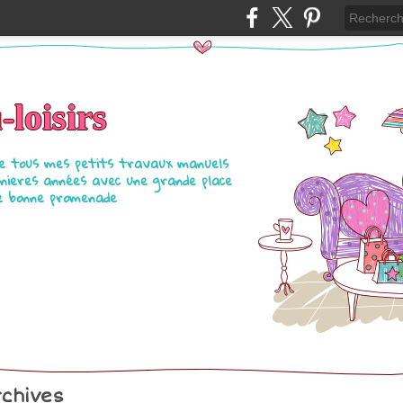
loisirs
pe tous mes petits travaux manuels
rnieres années avec une grande place
ie bonne promenade
chives