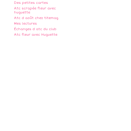
Des petites cartes
Atc scrapée fleur avec
huguette
Atc d août chez titemag
Mes lectures
Échanges d atc du club
Atc fleur avec Huguette