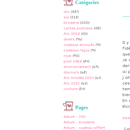
Catégories
atc
(337)
sal
(223)
broderie
(200)
cartes postales
(135)
Atc 2023
(101)
divers
(96)
Il 
cadeaux envoyés
(91)
fid
cadeaux reçus
(91)
que
noel
(90)
Je 
pour bébé
(84)
der
environnement
(69)
ai 
discours
(68)
j a
Atc brodée 2024
(67)
ces
Atc 2022
(62)
tem
couture
(54)
bie
En 
Nic
Pages
Album - 2011
Voi
Album - broderie
Album - cadeau-offert
Ca