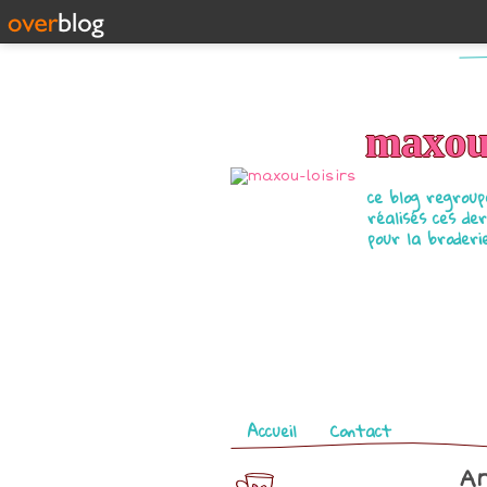
maxou-
ce blog regrou
réalisés ces de
pour la broder
Pages
Accueil
Contact
Ar