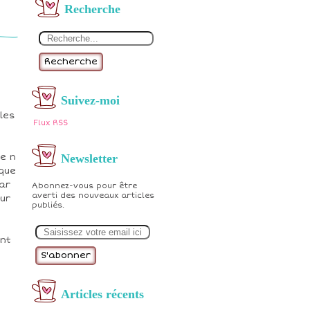
Recherche
Recherche
Suivez-moi
cles
Flux RSS
Newsletter
je n
 que
ar
Abonnez-vous pour être
averti des nouveaux articles
ur
publiés.
E
m
int
a
i
l
Articles récents