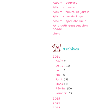
Album - couture
Album - divers
Album - fleurs-et-jardin
Album - serviettage
Album - speciale-lucie
At d août chez passion
brode
Links
Archives
2026
Août
(3)
Juillet
(12)
Juin
(1)
Mai
(8)
Avril
(14)
Mars
(13)
Février
(10)
Janvier
(12)
2025
2024
2023