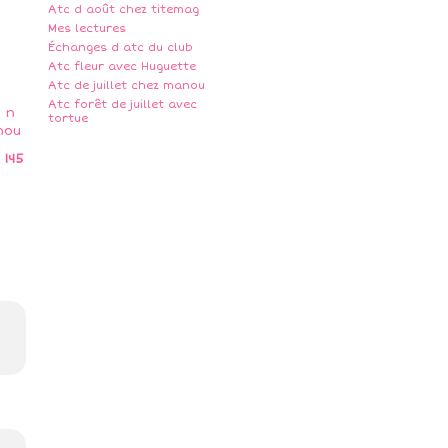
Atc d août chez titemag
Mes lectures
Échanges d atc du club
Atc fleur avec Huguette
Atc de juillet chez manou
Atc forêt de juillet avec
tortue
 145