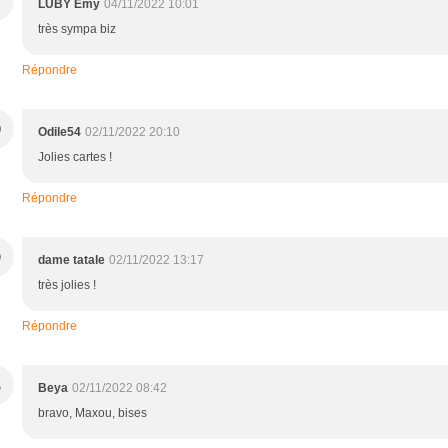
LUBY Emy
04/11/2022 10:01
très sympa biz
Répondre
O
Odile54
02/11/2022 20:10
Jolies cartes !
Répondre
D
dame tatale
02/11/2022 13:17
très jolies !
Répondre
B
Beya
02/11/2022 08:42
bravo, Maxou, bises