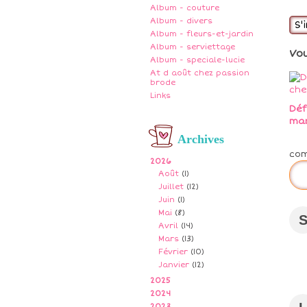
Album - couture
Album - divers
S'
Album - fleurs-et-jardin
Album - serviettage
Vo
Album - speciale-lucie
At d août chez passion
brode
Links
Déf
ma
Archives
co
2026
Août
(1)
Juillet
(12)
Juin
(1)
Mai
(8)
Avril
(14)
Mars
(13)
Février
(10)
Janvier
(12)
2025
2024
2023