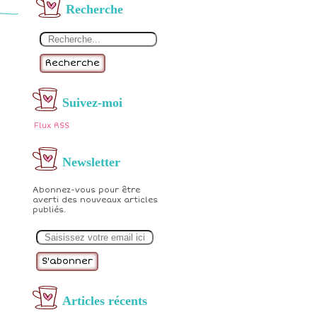
Recherche
Recherche
Suivez-moi
Flux RSS
Newsletter
Abonnez-vous pour être
averti des nouveaux articles
publiés.
E
m
a
i
l
Articles récents