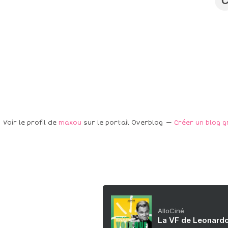
Voir le profil de
maxou
sur le portail Overblog
Créer un blog g
AlloCiné
La VF de Leonardo