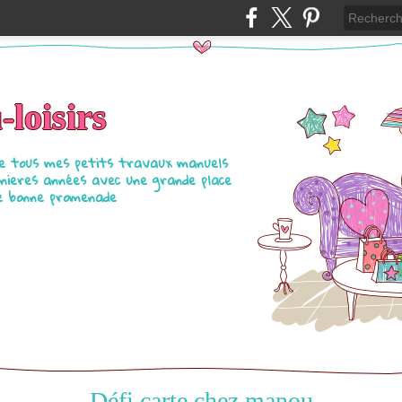
loisirs
pe tous mes petits travaux manuels
rnieres années avec une grande place
ie bonne promenade
Défi carte chez manou