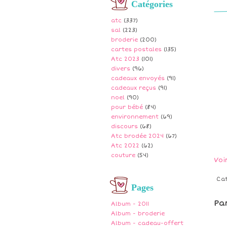
Catégories
atc
(337)
sal
(223)
broderie
(200)
cartes postales
(135)
Atc 2023
(101)
divers
(96)
cadeaux envoyés
(91)
cadeaux reçus
(91)
noel
(90)
pour bébé
(84)
environnement
(69)
discours
(68)
Atc brodée 2024
(67)
Atc 2022
(62)
couture
(54)
Voi
Ca
Pages
Pa
Album - 2011
Album - broderie
Album - cadeau-offert