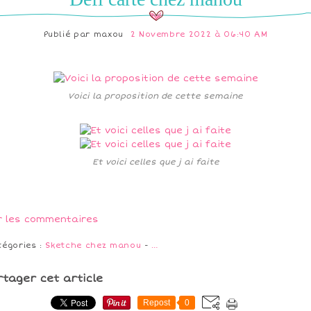
Publié par
maxou
2 Novembre 2022 à 06:40 AM
Voici la proposition de cette semaine
Et voici celles que j ai faite
r les commentaires
tégories :
Sketche chez manou
-
…
rtager cet article
Repost
0