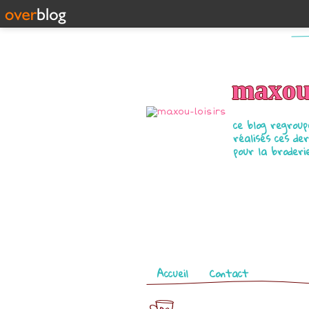
maxou-
ce blog regrou
réalisés ces de
pour la broder
Pages
Accueil
Contact